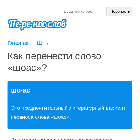
Главная
→
Ш
→
Как перенести слово
«шоас»?
шо-ас
Это предпочтительный литературный вариант
переноса слова «шоас».