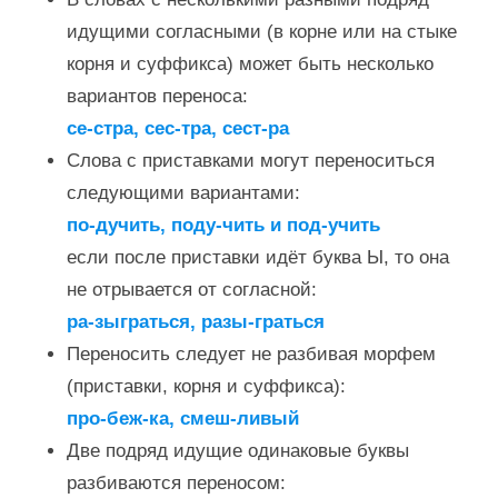
идущими согласными (в корне или на стыке
корня и суффикса) может быть несколько
вариантов переноса:
се-стра, сес-тра, сест-ра
Слова с приставками могут переноситься
следующими вариантами:
по-дучить, поду-чить и под-учить
если после приставки идёт буква Ы, то она
не отрывается от согласной:
ра-зыграться, разы-граться
Переносить следует не разбивая морфем
(приставки, корня и суффикса):
про-беж-ка, смеш-ливый
Две подряд идущие одинаковые буквы
разбиваются переносом: