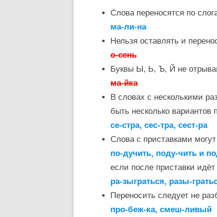
Слова переносятся по слог
ма-ли-на
Нельзя оставлять и перено
о-сень
Буквы Ы, Ь, Ъ, Й не отрыв
ма-йка
В словах с несколькими ра
быть несколько вариантов 
се-стра, сес-тра, сест-ра
Слова с приставками могу
по-дучить, поду-чить и п
если после приставки идёт 
ра-зыграться, разы-грать
Переносить следует не раз
про-беж-ка, смеш-ливый