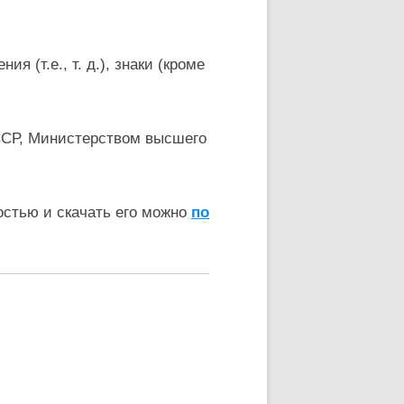
 (т.е., т. д.), знаки (кроме
ССР, Министерством высшего
остью и скачать его можно
по