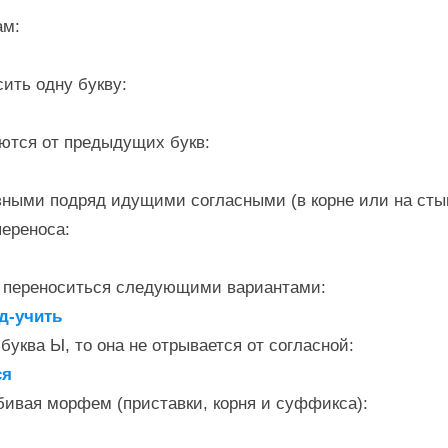
ам:
сить одну букву:
аются от предыдущих букв:
зными подряд идущими согласными (в корне или на сты
переноса:
т переноситься следующими вариантами:
од-учить
буква Ы, то она не отрывается от согласной:
ся
бивая морфем (приставки, корня и суффикса):