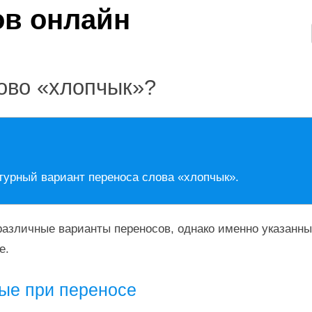
ово «хлопчык»?
турный вариант переноса слова «хлопчык».
азличные варианты переносов, однако именно указанны
е.
ые при переносе