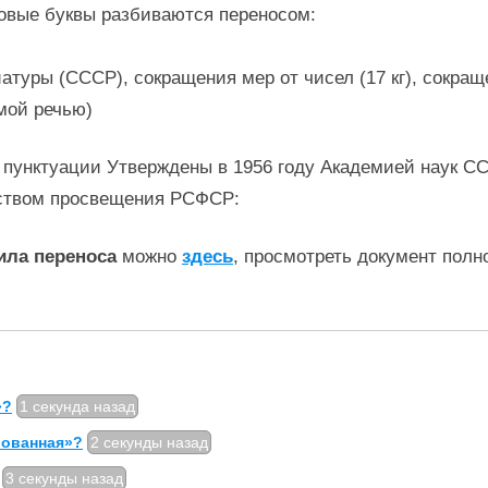
овые буквы разбиваются переносом:
уры (СССР), сокращения мер от чисел (17 кг), сокращения
мой речью)
 пунктуации Утверждены в 1956 году Академией наук С
ством просвещения РСФСР:
ила переноса
можно
здесь
, просмотреть документ полн
»?
1 секунда назад
рованная»?
2 секунды назад
3 секунды назад