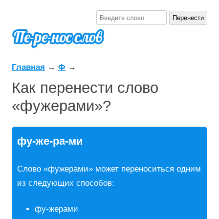
Главная
→
Ф
→
Как перенести слово
«фужерами»?
фу-же-ра-ми
Слово «фужерами» может переноситься одним
из следующих способов:
фу-жерами