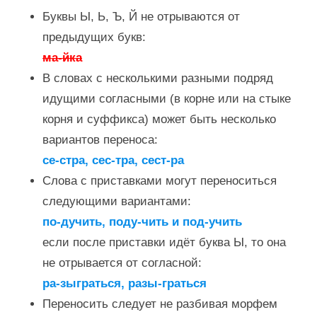
Буквы Ы, Ь, Ъ, Й не отрываются от
предыдущих букв:
ма-йка
В словах с несколькими разными подряд
идущими согласными (в корне или на стыке
корня и суффикса) может быть несколько
вариантов переноса:
се-стра, сес-тра, сест-ра
Слова с приставками могут переноситься
следующими вариантами:
по-дучить, поду-чить и под-учить
если после приставки идёт буква Ы, то она
не отрывается от согласной:
ра-зыграться, разы-граться
Переносить следует не разбивая морфем