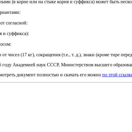
ыми (в корне или на стыке корня и суффикса) может быть неско
риантами:
 от согласной:
я и суффикса):
осом:
 чисел (17 кг), сокращения (т.е., т. д.), знаки (кроме тире пе
56 году Академией наук СССР, Министерством высшего образо
смотреть документ полностью и скачать его можно
по этой ссылк