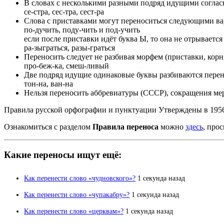
В словах с несколькими разными подряд идущими согласн
се-стра, сес-тра, сест-ра
Слова с приставками могут переноситься следующими ва
по-дучить, поду-чить и под-учить
если после приставки идёт буква Ы, то она не отрывается
ра-зыграться, разы-граться
Переносить следует не разбивая морфем (приставки, корн
про-беж-ка, смеш-ливый
Две подряд идущие одинаковые буквы разбиваются перен
тон-на, ван-на
Нельзя переносить аббревиатуры (СССР), сокращения мер от
Правила русской орфографии и пунктуации Утверждены в 19
Ознакомиться с разделом
Правила переноса
можно
здесь
, про
Какие переносы ищут ещё:
Как перенести слово «чудновского»?
1 секунда назад
Как перенести слово «чупакабру»?
1 секунда назад
Как перенести слово «церквам»?
1 секунда назад