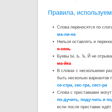
Правила, используем
Слова переносятся по слог
ма-ли-на
Нельзя оставлять и перено
о-сень
Буквы Ы, Ь, Ъ, Й не отрыв
ма-йка
В словах с несколькими ра
быть несколько вариантов 
се-стра, сес-тра, сест-ра
Слова с приставками могу
по-дучить, поду-чить и п
если после приставки идёт 