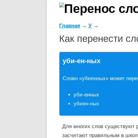
Главная
→
У
→
Как перенести с
уби-ен-ных
Слово «убиенных» может пере
уби-енных
убиен-ных
Для многих слов существуют р
засчитают правильным в школ