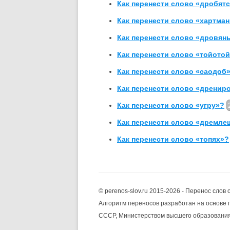
Как перенести слово «дробят
Как перенести слово «хартма
Как перенести слово «дровян
Как перенести слово «тойото
Как перенести слово «саодоб
Как перенести слово «дренир
Как перенести слово «угру»?
Как перенести слово «дремле
Как перенести слово «топях»?
© perenos-slov.ru 2015-2026 - Перенос слов 
Алгоритм переносов разработан на основе 
СССР, Министерством высшего образован