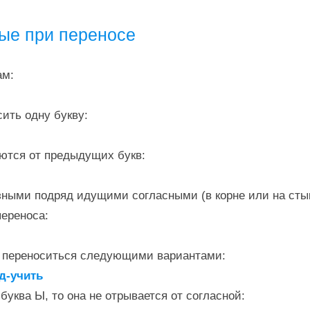
ые при переносе
ам:
сить одну букву:
аются от предыдущих букв:
зными подряд идущими согласными (в корне или на сты
переноса:
т переноситься следующими вариантами:
од-учить
буква Ы, то она не отрывается от согласной: