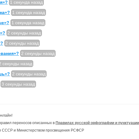
ся»?
1 секунда назад
нна»?
1 секунда назад
ые»?
1 секунда назад
й»?
2 секунды назад
»?
2 секунды назад
ования»?
2 секунды назад
2 секунды назад
шь»?
2 секунды назад
3 секунды назад
онлайн!
правил переносов описанных в
Правилах русской орфографии и пунктуаци
ия СССР и Министерством просвещения РСФСР