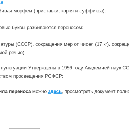
ся
бивая морфем (приставки, корня и суффикса):
овые буквы разбиваются переносом:
уры (СССР), сокращения мер от чисел (17 кг), сокращения
мой речью)
 пунктуации Утверждены в 1956 году Академией наук С
ством просвещения РСФСР:
ила переноса
можно
здесь
, просмотреть документ полн