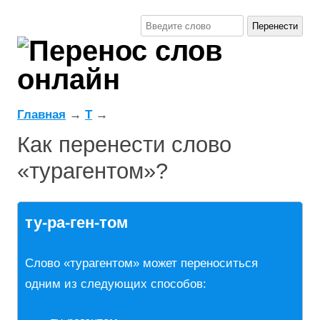
Главная
→
Т
→
Как перенести слово
«турагентом»?
ту-ра-ген-том
Слово «турагентом» может переноситься
одним из следующих способов: