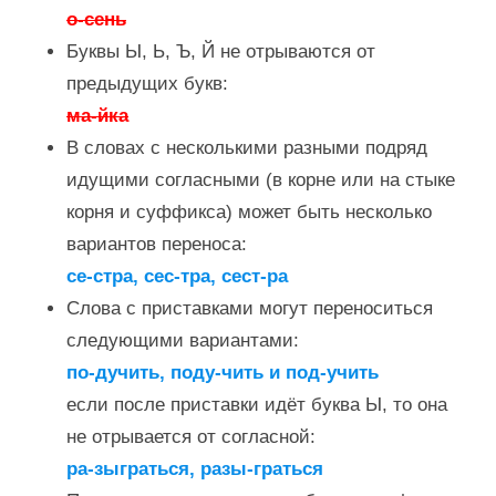
о-сень
Буквы Ы, Ь, Ъ, Й не отрываются от
предыдущих букв:
ма-йка
В словах с несколькими разными подряд
идущими согласными (в корне или на стыке
корня и суффикса) может быть несколько
вариантов переноса:
се-стра, сес-тра, сест-ра
Слова с приставками могут переноситься
следующими вариантами:
по-дучить, поду-чить и под-учить
если после приставки идёт буква Ы, то она
не отрывается от согласной:
ра-зыграться, разы-граться