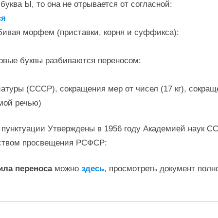
буква Ы, то она не отрывается от согласной:
ся
бивая морфем (приставки, корня и суффикса):
овые буквы разбиваются переносом:
уры (СССР), сокращения мер от чисел (17 кг), сокращения
мой речью)
 пунктуации Утверждены в 1956 году Академией наук С
ством просвещения РСФСР:
ила переноса
можно
здесь
, просмотреть документ полн