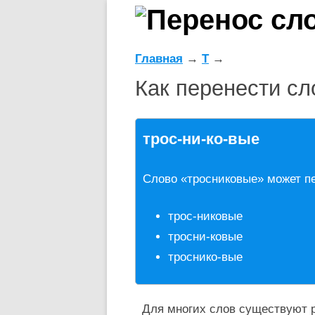
Главная
→
Т
→
Как перенести сл
трос-ни-ко-вые
Слово «тросниковые» может п
трос-никовые
тросни-ковые
троснико-вые
Для многих слов существуют р