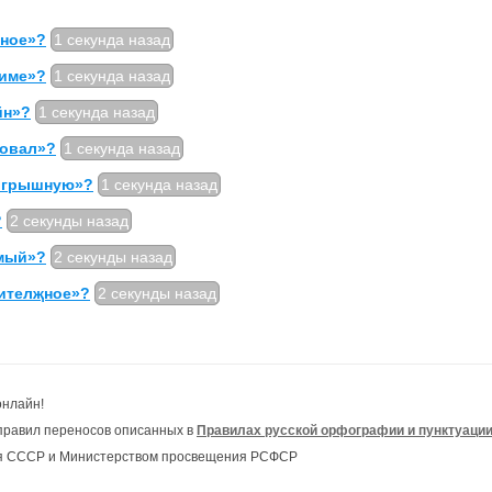
чное»?
1 секунда назад
тиме»?
1 секунда назад
йн»?
1 секунда назад
ровал»?
1 секунда назад
оигрышную»?
1 секунда назад
?
2 секунды назад
емый»?
2 секунды назад
вителҗное»?
2 секунды назад
онлайн!
правил переносов описанных в
Правилах русской орфографии и пунктуаци
ия СССР и Министерством просвещения РСФСР