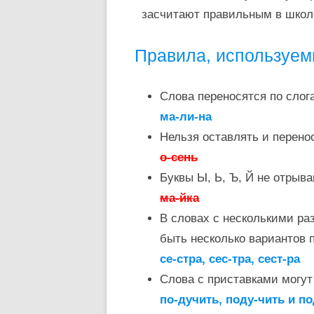
засчитают правильным в школ
Правила, используем
Слова переносятся по слог
ма-ли-на
Нельзя оставлять и перено
о-сень
Буквы Ы, Ь, Ъ, Й не отрыв
ма-йка
В словах с несколькими ра
быть несколько вариантов 
се-стра, сес-тра, сест-ра
Слова с приставками могу
по-дучить, поду-чить и п