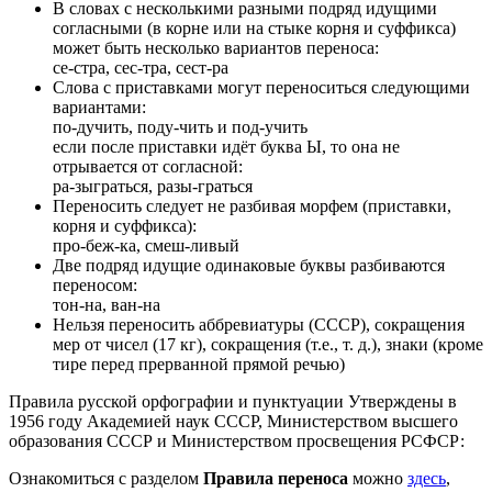
В словах с несколькими разными подряд идущими
согласными (в корне или на стыке корня и суффикса)
может быть несколько вариантов переноса:
се-стра, сес-тра, сест-ра
Слова с приставками могут переноситься следующими
вариантами:
по-дучить, поду-чить и под-учить
если после приставки идёт буква Ы, то она не
отрывается от согласной:
ра-зыграться, разы-граться
Переносить следует не разбивая морфем (приставки,
корня и суффикса):
про-беж-ка, смеш-ливый
Две подряд идущие одинаковые буквы разбиваются
переносом:
тон-на, ван-на
Нельзя переносить аббревиатуры (СССР), сокращения
мер от чисел (17 кг), сокращения (т.е., т. д.), знаки (кроме
тире перед прерванной прямой речью)
Правила русской орфографии и пунктуации Утверждены в
1956 году Академией наук СССР, Министерством высшего
образования СССР и Министерством просвещения РСФСР:
Ознакомиться с разделом
Правила переноса
можно
здесь
,