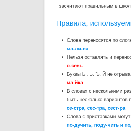
засчитают правильным в школ
Правила, используем
Слова переносятся по слог
ма-ли-на
Нельзя оставлять и перено
о-сень
Буквы Ы, Ь, Ъ, Й не отрыв
ма-йка
В словах с несколькими ра
быть несколько вариантов 
се-стра, сес-тра, сест-ра
Слова с приставками могу
по-дучить, поду-чить и п