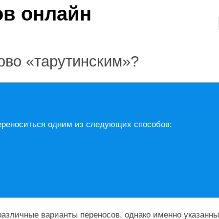
ово «тарутинским»?
ереноситься одним из следующих способов:
азличные варианты переносов, однако именно указанны