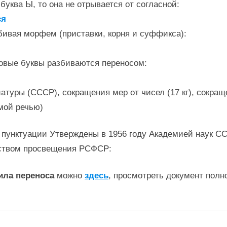
буква Ы, то она не отрывается от согласной:
ся
бивая морфем (приставки, корня и суффикса):
овые буквы разбиваются переносом:
уры (СССР), сокращения мер от чисел (17 кг), сокращения
мой речью)
 пунктуации Утверждены в 1956 году Академией наук С
ством просвещения РСФСР:
ила переноса
можно
здесь
, просмотреть документ полн