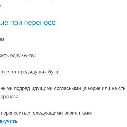
е.
ые при переносе
ам:
сить одну букву:
аются от предыдущих букв:
зными подряд идущими согласными (в корне или на сты
переноса:
т переноситься следующими вариантами:
од-учить