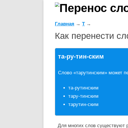
Главная
→
Т
→
Как перенести сл
та-ру-тин-ским
Слово «тарутинским» может п
та-рутинским
тару-тинским
тарутин-ским
Для многих слов существуют р