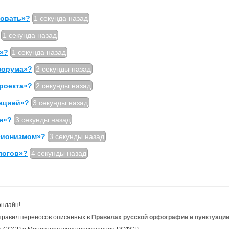
ровать»?
1 секунда назад
1 секунда назад
д»?
1 секунда назад
форума»?
2 секунды назад
проекта»?
2 секунды назад
рацией»?
3 секунды назад
я»?
3 секунды назад
сионизмом»?
3 секунды назад
логов»?
4 секунды назад
онлайн!
правил переносов описанных в
Правилах русской орфографии и пунктуаци