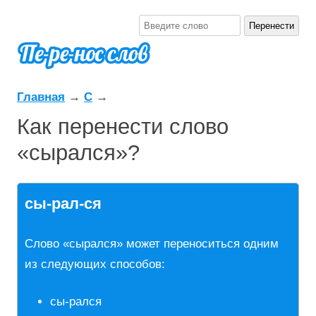
Главная
→
С
→
Как перенести слово
«сырался»?
сы-рал-ся
Слово «сырался» может переноситься одним
из следующих способов:
сы-рался