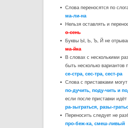
Слова переносятся по слог
ма-ли-на
Нельзя оставлять и перено
о-сень
Буквы Ы, Ь, Ъ, Й не отрыв
ма-йка
В словах с несколькими ра
быть несколько вариантов 
се-стра, сес-тра, сест-ра
Слова с приставками могу
по-дучить, поду-чить и п
если после приставки идёт 
ра-зыграться, разы-грать
Переносить следует не раз
про-беж-ка, смеш-ливый