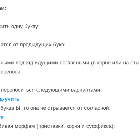
ам:
сить одну букву:
аются от предыдущих букв:
зными подряд идущими согласными (в корне или на сты
переноса:
т переноситься следующими вариантами:
од-учить
буква Ы, то она не отрывается от согласной:
ся
бивая морфем (приставки, корня и суффикса):