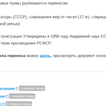
овые буквы разбиваются переносом:
уры (СССР), сокращения мер от чисел (17 кг), сокращения
мой речью)
 пунктуации Утверждены в 1956 году Академией наук С
ством просвещения РСФСР:
ила переноса
можно
здесь
, просмотреть документ полн
орговцам»?
1 секунда назад
ика»?
1 секунда назад
й»?
1 секунда назад