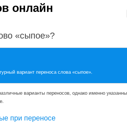
лово «сыпое»?
турный вариант переноса слова «сыпое».
азличные варианты переносов, однако именно указанны
е.
ые при переносе