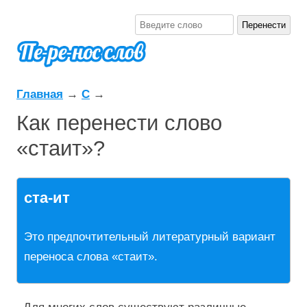
Главная
→
С
→
Как перенести слово
«стаит»?
ста-ит
Это предпочтительный литературный вариант
переноса слова «стаит».