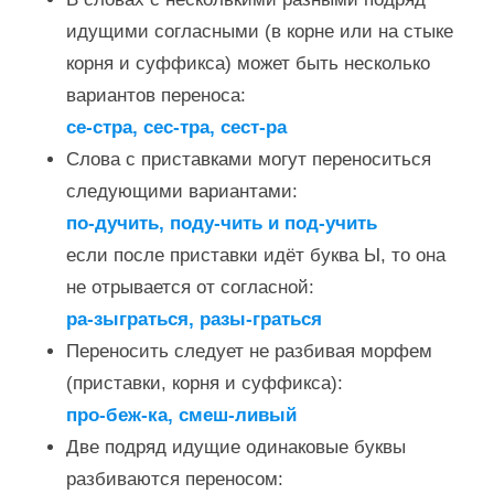
идущими согласными (в корне или на стыке
корня и суффикса) может быть несколько
вариантов переноса:
се-стра, сес-тра, сест-ра
Слова с приставками могут переноситься
следующими вариантами:
по-дучить, поду-чить и под-учить
если после приставки идёт буква Ы, то она
не отрывается от согласной:
ра-зыграться, разы-граться
Переносить следует не разбивая морфем
(приставки, корня и суффикса):
про-беж-ка, смеш-ливый
Две подряд идущие одинаковые буквы
разбиваются переносом: