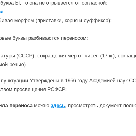
буква Ы, то она не отрывается от согласной:
ся
бивая морфем (приставки, корня и суффикса):
овые буквы разбиваются переносом:
уры (СССР), сокращения мер от чисел (17 кг), сокращения
мой речью)
 пунктуации Утверждены в 1956 году Академией наук С
ством просвещения РСФСР:
ила переноса
можно
здесь
, просмотреть документ полн