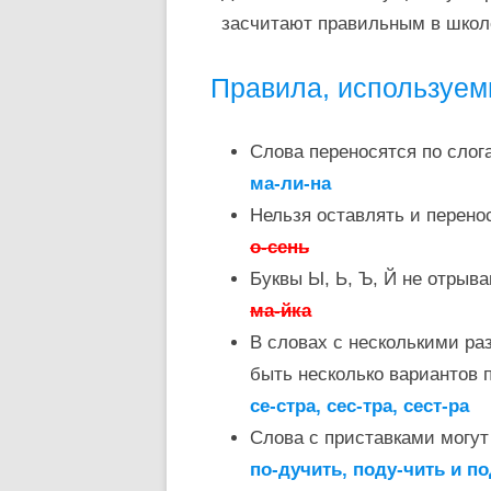
засчитают правильным в школ
Правила, используем
Слова переносятся по слог
ма-ли-на
Нельзя оставлять и перено
о-сень
Буквы Ы, Ь, Ъ, Й не отрыв
ма-йка
В словах с несколькими ра
быть несколько вариантов 
се-стра, сес-тра, сест-ра
Слова с приставками могу
по-дучить, поду-чить и п