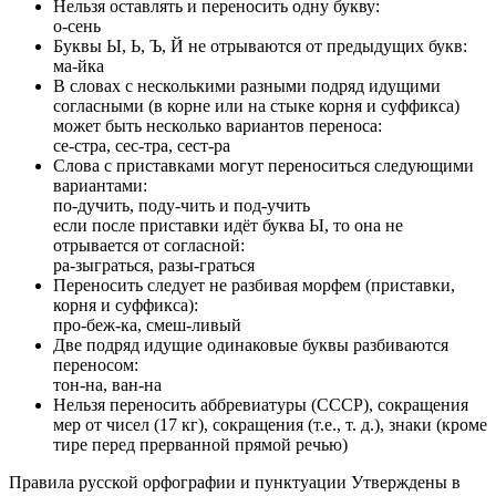
Нельзя оставлять и переносить одну букву:
о-сень
Буквы Ы, Ь, Ъ, Й не отрываются от предыдущих букв:
ма-йка
В словах с несколькими разными подряд идущими
согласными (в корне или на стыке корня и суффикса)
может быть несколько вариантов переноса:
се-стра, сес-тра, сест-ра
Слова с приставками могут переноситься следующими
вариантами:
по-дучить, поду-чить и под-учить
если после приставки идёт буква Ы, то она не
отрывается от согласной:
ра-зыграться, разы-граться
Переносить следует не разбивая морфем (приставки,
корня и суффикса):
про-беж-ка, смеш-ливый
Две подряд идущие одинаковые буквы разбиваются
переносом:
тон-на, ван-на
Нельзя переносить аббревиатуры (СССР), сокращения
мер от чисел (17 кг), сокращения (т.е., т. д.), знаки (кроме
тире перед прерванной прямой речью)
Правила русской орфографии и пунктуации Утверждены в