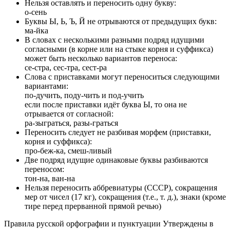
Нельзя оставлять и переносить одну букву:
о-сень
Буквы Ы, Ь, Ъ, Й не отрываются от предыдущих букв:
ма-йка
В словах с несколькими разными подряд идущими
согласными (в корне или на стыке корня и суффикса)
может быть несколько вариантов переноса:
се-стра, сес-тра, сест-ра
Слова с приставками могут переноситься следующими
вариантами:
по-дучить, поду-чить и под-учить
если после приставки идёт буква Ы, то она не
отрывается от согласной:
ра-зыграться, разы-граться
Переносить следует не разбивая морфем (приставки,
корня и суффикса):
про-беж-ка, смеш-ливый
Две подряд идущие одинаковые буквы разбиваются
переносом:
тон-на, ван-на
Нельзя переносить аббревиатуры (СССР), сокращения
мер от чисел (17 кг), сокращения (т.е., т. д.), знаки (кроме
тире перед прерванной прямой речью)
Правила русской орфографии и пунктуации Утверждены в