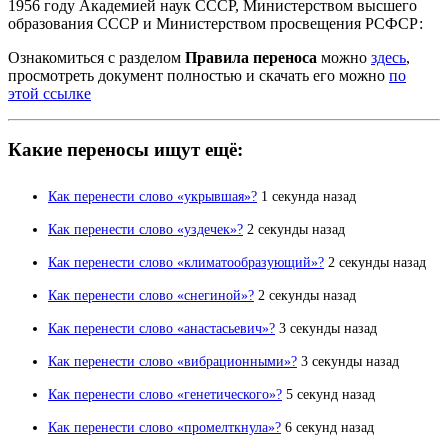
1956 году Академией наук СССР, Министерством высшего
образования СССР и Министерством просвещения РСФСР:
Ознакомиться с разделом
Правила переноса
можно
здесь
,
просмотреть документ полностью и скачать его можно
по
этой ссылке
Какие переносы ищут ещё:
Как перенести слово «укрывшая»?
1 секунда назад
Как перенести слово «уздечек»?
2 секунды назад
Как перенести слово «климатообразующий»?
2 секунды назад
Как перенести слово «снегиной»?
2 секунды назад
Как перенести слово «анастасьевич»?
3 секунды назад
Как перенести слово «вибрационными»?
3 секунды назад
Как перенести слово «генетического»?
5 секунд назад
Как перенести слово «промелткнула»?
6 секунд назад