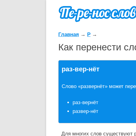
Главная
→
Р
→
Как перенести сл
раз-вер-нёт
Слово «развернёт» может пер
раз-вернёт
развер-нёт
Для многих слов существуют р