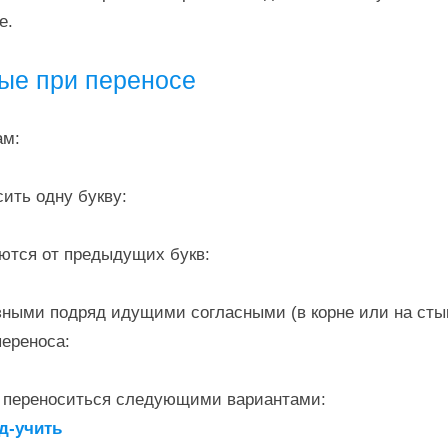
е.
ые при переносе
ам:
сить одну букву:
аются от предыдущих букв:
зными подряд идущими согласными (в корне или на сты
переноса:
т переноситься следующими вариантами:
од-учить