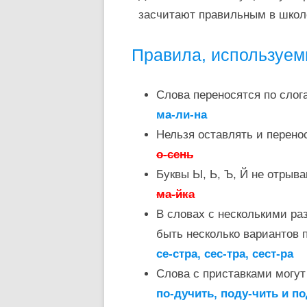
засчитают правильным в школ
Правила, используем
Слова переносятся по слог
ма-ли-на
Нельзя оставлять и перено
о-сень
Буквы Ы, Ь, Ъ, Й не отрыв
ма-йка
В словах с несколькими ра
быть несколько вариантов 
се-стра, сес-тра, сест-ра
Слова с приставками могу
по-дучить, поду-чить и п