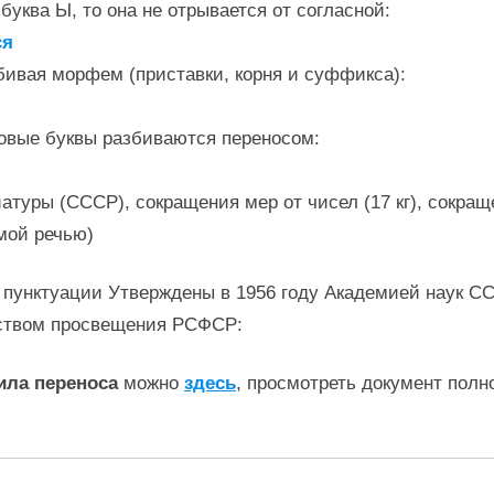
буква Ы, то она не отрывается от согласной:
ся
бивая морфем (приставки, корня и суффикса):
овые буквы разбиваются переносом:
уры (СССР), сокращения мер от чисел (17 кг), сокращения
мой речью)
 пунктуации Утверждены в 1956 году Академией наук С
ством просвещения РСФСР:
ила переноса
можно
здесь
, просмотреть документ полн