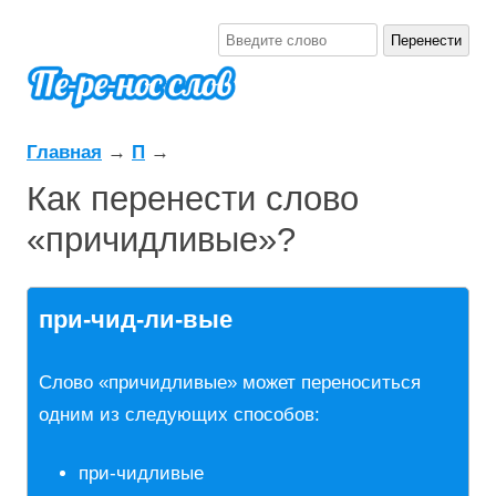
Главная
→
П
→
Как перенести слово
«причидливые»?
при-чид-ли-вые
Слово «причидливые» может переноситься
одним из следующих способов:
при-чидливые