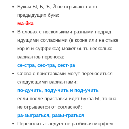
Буквы Ы, Ь, Ъ, Й не отрываются от
предыдущих букв:
ма-йка
В словах с несколькими разными подряд
идущими согласными (в корне или на стыке
корня и суффикса) может быть несколько
вариантов переноса:
се-стра, сес-тра, сест-ра
Слова с приставками могут переноситься
следующими вариантами:
по-дучить, поду-чить и под-учить
если после приставки идёт буква Ы, то она
не отрывается от согласной:
ра-зыграться, разы-граться
Переносить следует не разбивая морфем