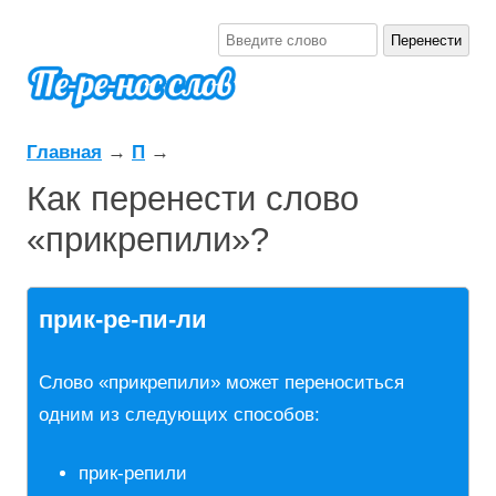
Главная
→
П
→
Как перенести слово
«прикрепили»?
прик-ре-пи-ли
Слово «прикрепили» может переноситься
одним из следующих способов:
прик-репили