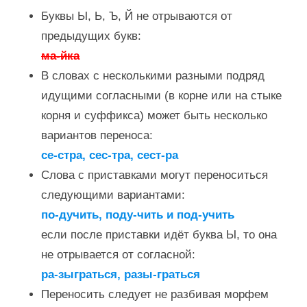
Буквы Ы, Ь, Ъ, Й не отрываются от
предыдущих букв:
ма-йка
В словах с несколькими разными подряд
идущими согласными (в корне или на стыке
корня и суффикса) может быть несколько
вариантов переноса:
се-стра, сес-тра, сест-ра
Слова с приставками могут переноситься
следующими вариантами:
по-дучить, поду-чить и под-учить
если после приставки идёт буква Ы, то она
не отрывается от согласной:
ра-зыграться, разы-граться
Переносить следует не разбивая морфем