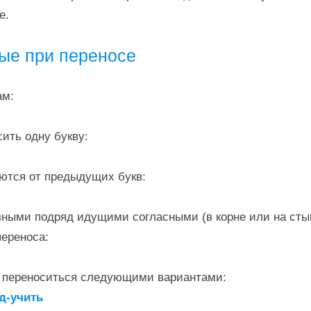
е.
ые при переносе
ам:
сить одну букву:
аются от предыдущих букв:
зными подряд идущими согласными (в корне или на сты
переноса:
т переноситься следующими вариантами:
од-учить