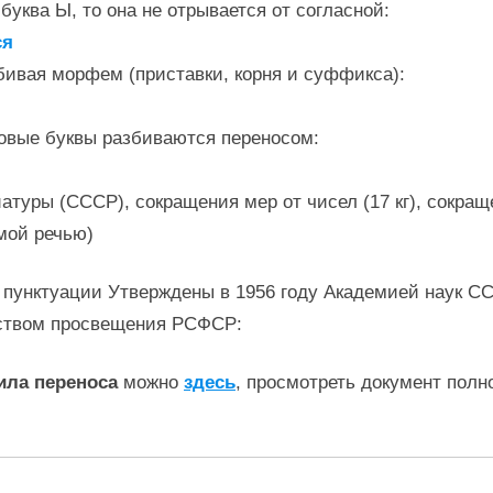
буква Ы, то она не отрывается от согласной:
ся
бивая морфем (приставки, корня и суффикса):
овые буквы разбиваются переносом:
уры (СССР), сокращения мер от чисел (17 кг), сокращения
мой речью)
 пунктуации Утверждены в 1956 году Академией наук С
ством просвещения РСФСР:
ила переноса
можно
здесь
, просмотреть документ полн