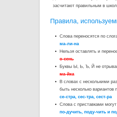
засчитают правильным в школ
Правила, используем
Слова переносятся по слог
ма-ли-на
Нельзя оставлять и перено
о-сень
Буквы Ы, Ь, Ъ, Й не отрыв
ма-йка
В словах с несколькими ра
быть несколько вариантов 
се-стра, сес-тра, сест-ра
Слова с приставками могу
по-дучить, поду-чить и п