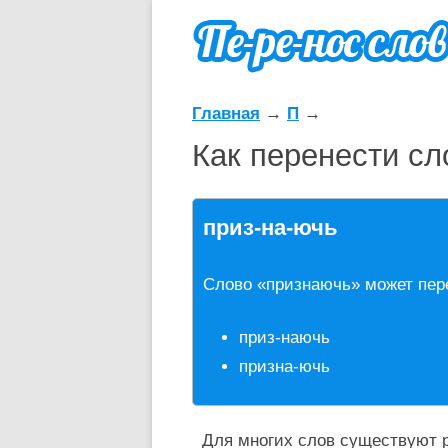
Главная
→
П
→
Как перенести с
приз-на-ючь
Слово «признаючь» может пер
приз-наючь
призна-ючь
Для многих слов существуют р