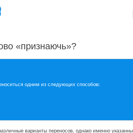
лово «признаючь»?
еноситься одним из следующих способов:
азличные варианты переносов, однако именно указанны