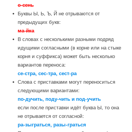
о-сень
Буквы Ы, Ь, Ъ, Й не отрываются от
предыдущих букв:
ма-йка
В словах с несколькими разными подряд
идущими согласными (в корне или на стыке
корня и суффикса) может быть несколько
вариантов переноса:
се-стра, сес-тра, сест-ра
Слова с приставками могут переноситься
следующими вариантами:
по-дучить, поду-чить и под-учить
если после приставки идёт буква Ы, то она
не отрывается от согласной:
ра-зыграться, разы-граться