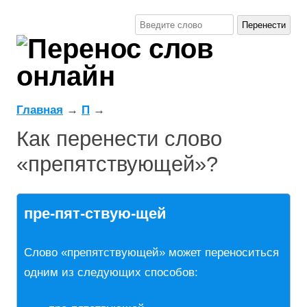
Главная
→
П
→
Как перенести слово
«препятствующей»?
пре-пят-ствую-щей
Слово «препятствующей» может переноситься
одним из следующих способов: