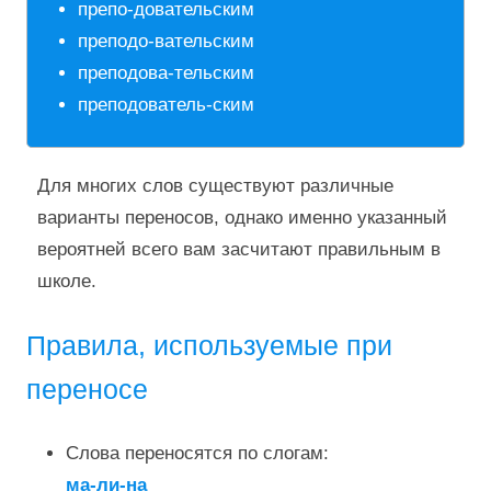
препо-довательским
преподо-вательским
преподова-тельским
преподователь-ским
Для многих слов существуют различные
варианты переносов, однако именно указанный
вероятней всего вам засчитают правильным в
школе.
Правила, используемые при
переносе
Слова переносятся по слогам:
ма-ли-на