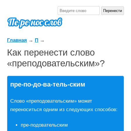
Главная
→
П
→
Как перенести слово
«преподовательским»?
пре-по-до-ва-тель-ским
Слово «преподовательским» может
переноситься одним из следующих способов:
пре-подовательским