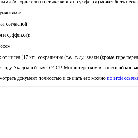
ыми (в корне или на стыке корня и суффикса) может быть неско
риантами:
 от согласной:
я и суффикса):
осом:
 чисел (17 кг), сокращения (т.е., т. д.), знаки (кроме тире пе
56 году Академией наук СССР, Министерством высшего образо
смотреть документ полностью и скачать его можно
по этой ссылк