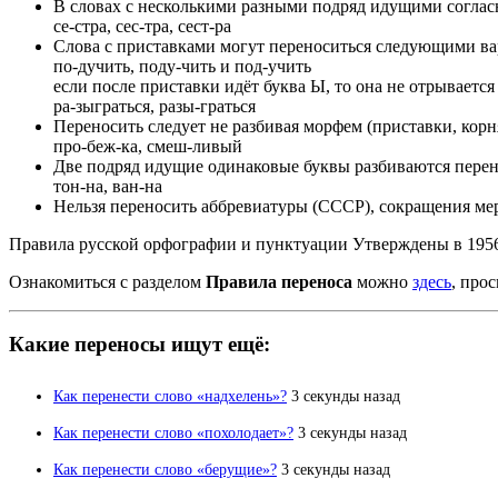
В словах с несколькими разными подряд идущими согласн
се-стра, сес-тра, сест-ра
Слова с приставками могут переноситься следующими ва
по-дучить, поду-чить и под-учить
если после приставки идёт буква Ы, то она не отрывается
ра-зыграться, разы-граться
Переносить следует не разбивая морфем (приставки, корн
про-беж-ка, смеш-ливый
Две подряд идущие одинаковые буквы разбиваются перен
тон-на, ван-на
Нельзя переносить аббревиатуры (СССР), сокращения мер от
Правила русской орфографии и пунктуации Утверждены в 19
Ознакомиться с разделом
Правила переноса
можно
здесь
, про
Какие переносы ищут ещё:
Как перенести слово «надхелень»?
3 секунды назад
Как перенести слово «похолодает»?
3 секунды назад
Как перенести слово «берущие»?
3 секунды назад