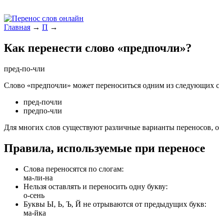
Главная
→
П
→
Как перенести слово «предпо­чли»?
пред-по­-чли
Слово «предпо­чли» может переноситься одним из следующих 
пред-по­чли
предпо­-чли
Для многих слов существуют различные варианты переносов, о
Правила, используемые при переносе
Слова переносятся по слогам:
ма-ли-на
Нельзя оставлять и переносить одну букву:
о-сень
Буквы Ы, Ь, Ъ, Й не отрываются от предыдущих букв:
ма-йка