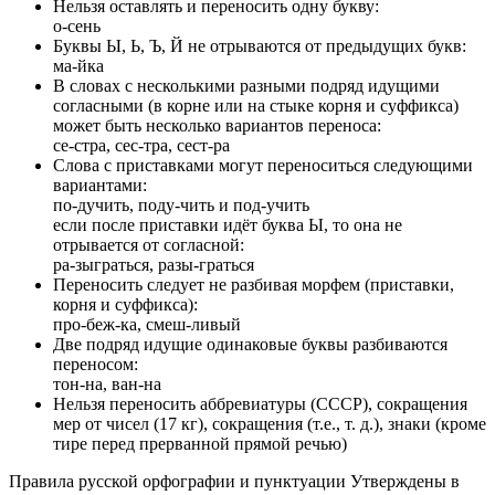
Нельзя оставлять и переносить одну букву:
о-сень
Буквы Ы, Ь, Ъ, Й не отрываются от предыдущих букв:
ма-йка
В словах с несколькими разными подряд идущими
согласными (в корне или на стыке корня и суффикса)
может быть несколько вариантов переноса:
се-стра, сес-тра, сест-ра
Слова с приставками могут переноситься следующими
вариантами:
по-дучить, поду-чить и под-учить
если после приставки идёт буква Ы, то она не
отрывается от согласной:
ра-зыграться, разы-граться
Переносить следует не разбивая морфем (приставки,
корня и суффикса):
про-беж-ка, смеш-ливый
Две подряд идущие одинаковые буквы разбиваются
переносом:
тон-на, ван-на
Нельзя переносить аббревиатуры (СССР), сокращения
мер от чисел (17 кг), сокращения (т.е., т. д.), знаки (кроме
тире перед прерванной прямой речью)
Правила русской орфографии и пунктуации Утверждены в