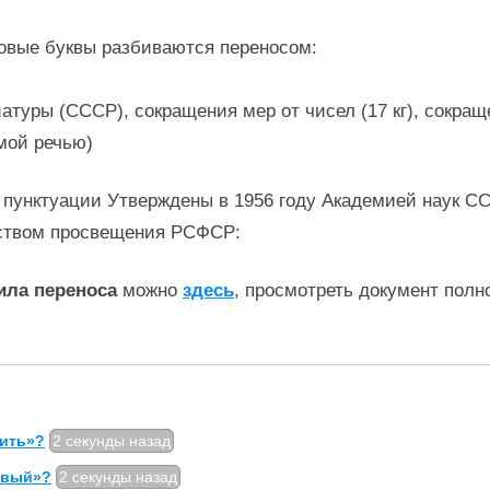
овые буквы разбиваются переносом:
уры (СССР), сокращения мер от чисел (17 кг), сокращения
мой речью)
 пунктуации Утверждены в 1956 году Академией наук С
ством просвещения РСФСР:
ила переноса
можно
здесь
, просмотреть документ полн
тить»?
2 секунды назад
ивый»?
2 секунды назад