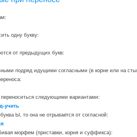
ам:
сить одну букву:
аются от предыдущих букв:
зными подряд идущими согласными (в корне или на сты
переноса:
т переноситься следующими вариантами:
од-учить
буква Ы, то она не отрывается от согласной:
ся
бивая морфем (приставки, корня и суффикса):