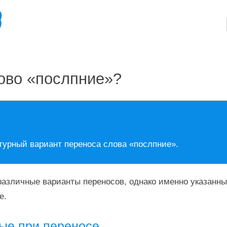
ово «послпние»?
турный вариант переноса слова «послпние».
азличные варианты переносов, однако именно указанны
е.
ые при переносе