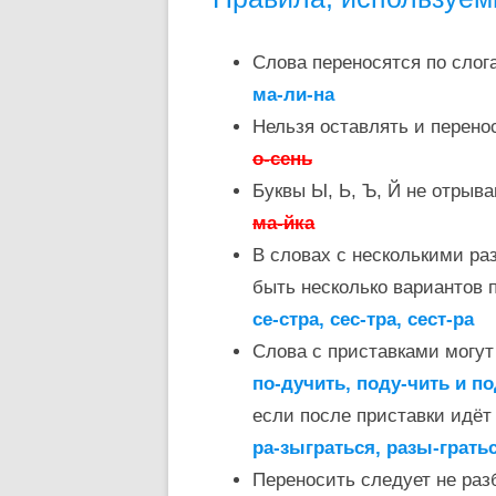
Слова переносятся по слог
ма-ли-на
Нельзя оставлять и перено
о-сень
Буквы Ы, Ь, Ъ, Й не отрыв
ма-йка
В словах с несколькими ра
быть несколько вариантов 
се-стра, сес-тра, сест-ра
Слова с приставками могу
по-дучить, поду-чить и п
если после приставки идёт 
ра-зыграться, разы-грать
Переносить следует не раз