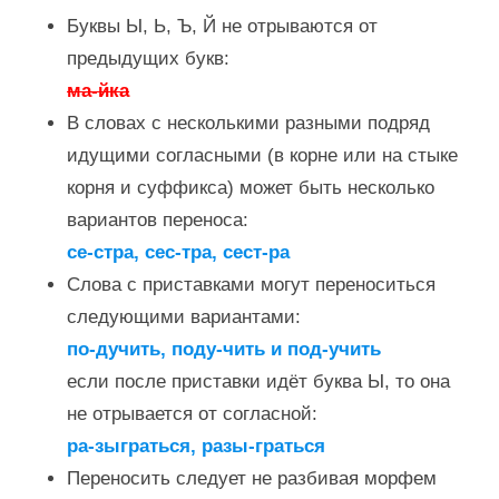
Буквы Ы, Ь, Ъ, Й не отрываются от
предыдущих букв:
ма-йка
В словах с несколькими разными подряд
идущими согласными (в корне или на стыке
корня и суффикса) может быть несколько
вариантов переноса:
се-стра, сес-тра, сест-ра
Слова с приставками могут переноситься
следующими вариантами:
по-дучить, поду-чить и под-учить
если после приставки идёт буква Ы, то она
не отрывается от согласной:
ра-зыграться, разы-граться
Переносить следует не разбивая морфем