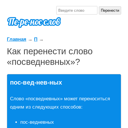
Главная
→
П
→
Как перенести слово
«посведневных»?
пос-вед-нев-ных
Слово «посведневных» может переноситься
одним из следующих способов:
пос-ведневных