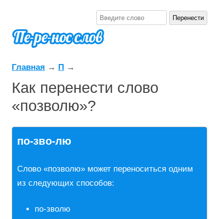
Главная
→
П
→
Как перенести слово
«позволю»?
по-зво-лю
Слово «позволю» может переноситься одним
из следующих способов:
по-зволю