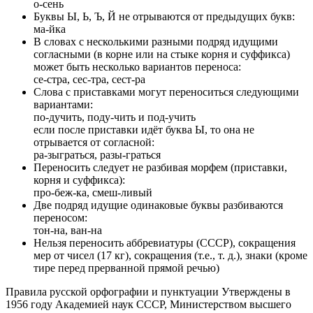
о-сень
Буквы Ы, Ь, Ъ, Й не отрываются от предыдущих букв:
ма-йка
В словах с несколькими разными подряд идущими
согласными (в корне или на стыке корня и суффикса)
может быть несколько вариантов переноса:
се-стра, сес-тра, сест-ра
Слова с приставками могут переноситься следующими
вариантами:
по-дучить, поду-чить и под-учить
если после приставки идёт буква Ы, то она не
отрывается от согласной:
ра-зыграться, разы-граться
Переносить следует не разбивая морфем (приставки,
корня и суффикса):
про-беж-ка, смеш-ливый
Две подряд идущие одинаковые буквы разбиваются
переносом:
тон-на, ван-на
Нельзя переносить аббревиатуры (СССР), сокращения
мер от чисел (17 кг), сокращения (т.е., т. д.), знаки (кроме
тире перед прерванной прямой речью)
Правила русской орфографии и пунктуации Утверждены в
1956 году Академией наук СССР, Министерством высшего