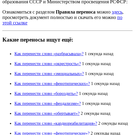
образования СССР и Министерством просвещения РСФСР:
Ознакомиться с разделом
Правила переноса
можно
здесь
,
просмотреть документ полностью и скачать его можно
по
этой ссылке
Какие переносы ищут ещё:
Как перенести слово «разбрасывала»?
1 секунда назад
Как перенести слово «окрестрость»?
1 секунда назад
Как перенести слово «эмоциальных»?
1 секунда назад
Как перенести слово «фенотипических»?
1 секунда назад
Как перенести слово «бороздить»?
1 секунда назад
Как перенести слово «феодализме»?
1 секунда назад
Как перенести слово «обертывает»?
2 секунды назад
Как перенести слово «кардиореабилитация»?
2 секунды назад
Как перенести слово «фенотипические»?
2 секунды назад