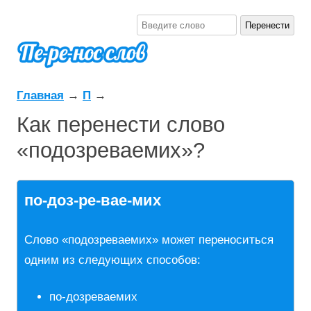
Главная
→
П
→
Как перенести слово
«подозреваемих»?
по-доз-ре-вае-мих
Слово «подозреваемих» может переноситься
одним из следующих способов:
по-дозреваемих