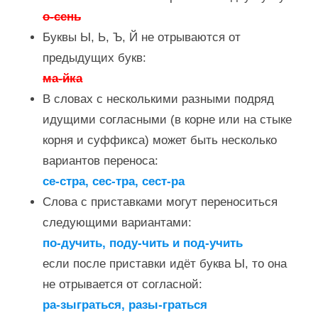
о-сень
Буквы Ы, Ь, Ъ, Й не отрываются от
предыдущих букв:
ма-йка
В словах с несколькими разными подряд
идущими согласными (в корне или на стыке
корня и суффикса) может быть несколько
вариантов переноса:
се-стра, сес-тра, сест-ра
Слова с приставками могут переноситься
следующими вариантами:
по-дучить, поду-чить и под-учить
если после приставки идёт буква Ы, то она
не отрывается от согласной:
ра-зыграться, разы-граться