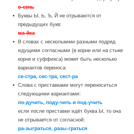
о-сень
Буквы Ы, Ь, Ъ, Й не отрываются от
предыдущих букв:
ма-йка
В словах с несколькими разными подряд
идущими согласными (в корне или на стыке
корня и суффикса) может быть несколько
вариантов переноса:
се-стра, сес-тра, сест-ра
Слова с приставками могут переноситься
следующими вариантами:
по-дучить, поду-чить и под-учить
если после приставки идёт буква Ы, то она
не отрывается от согласной:
ра-зыграться, разы-граться