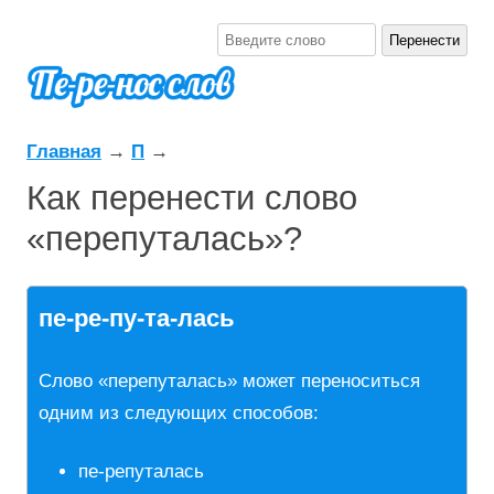
Главная
→
П
→
Как перенести слово
«перепуталась»?
пе-ре-пу-та-лась
Слово «перепуталась» может переноситься
одним из следующих способов:
пе-репуталась