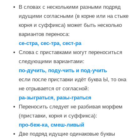
В словах с несколькими разными подряд
идущими согласными (в корне или на стыке
корня и суффикса) может быть несколько
вариантов переноса:
се-стра, сес-тра, сест-ра
Слова с приставками могут переноситься
следующими вариантами:
по-дучить, поду-чить и под-учить
если после приставки идёт буква Ы, то она
не отрывается от согласной:
ра-зыграться, разы-граться
Переносить следует не разбивая морфем
(приставки, корня и суффикса):
про-беж-ка, смеш-ливый
Две подряд идущие одинаковые буквы