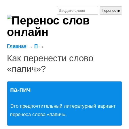
Главная
→
П
→
Как перенести слово
«папич»?
па-пич
Это предпочтительный литературный вариант
переноса слова «папич».