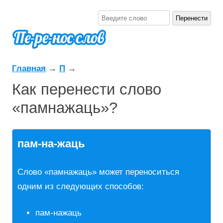
Главная
→
П
→
Как перенести слово
«памнажаць»?
пам-на-жаць
Слово «памнажаць» может переноситься
одним из следующих способов:
пам-нажаць