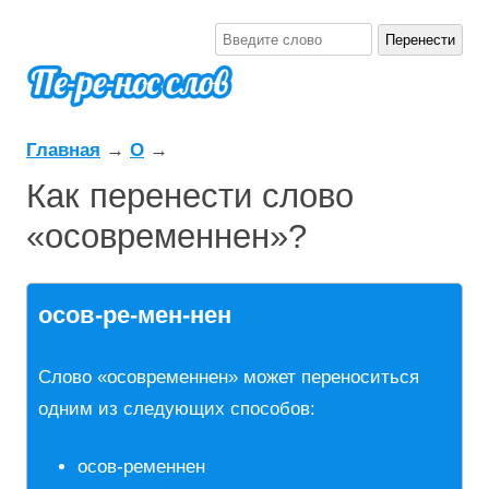
Главная
→
О
→
Как перенести слово
«осовременнен»?
осов-ре-мен-нен
Слово «осовременнен» может переноситься
одним из следующих способов:
осов-ременнен