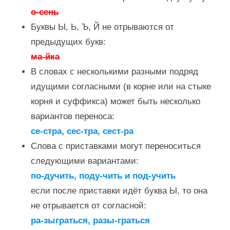
о-сень
Буквы Ы, Ь, Ъ, Й не отрываются от
предыдущих букв:
ма-йка
В словах с несколькими разными подряд
идущими согласными (в корне или на стыке
корня и суффикса) может быть несколько
вариантов переноса:
се-стра, сес-тра, сест-ра
Слова с приставками могут переноситься
следующими вариантами:
по-дучить, поду-чить и под-учить
если после приставки идёт буква Ы, то она
не отрывается от согласной:
ра-зыграться, разы-граться