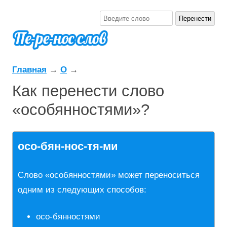
Главная
→
О
→
Как перенести слово
«особянностями»?
осо-бян-нос-тя-ми
Слово «особянностями» может переноситься
одним из следующих способов:
осо-бянностями