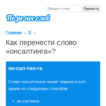
Главная
→
О
→
Как перенести слово
«онсалтинга»?
он-сал-тин-га
Слово «онсалтинга» может переноситься
одним из следующих способов:
он-салтинга