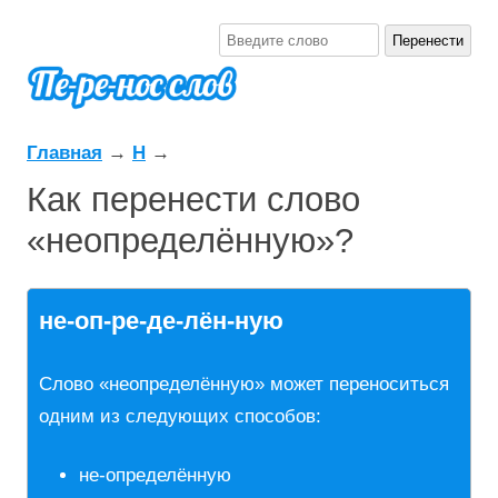
Главная
→
Н
→
Как перенести слово
«неопределённую»?
не-оп-ре-де-лён-ную
Слово «неопределённую» может переноситься
одним из следующих способов:
не-определённую