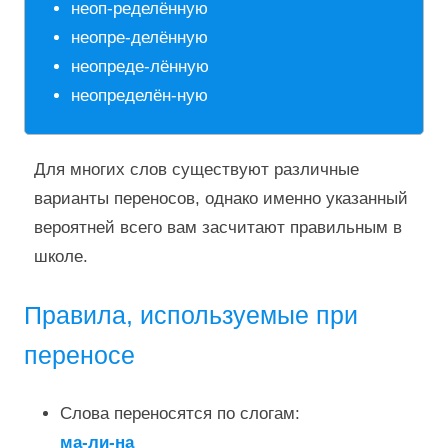
неоп-ределённую
неопре-делённую
неопреде-лённую
неопределён-ную
Для многих слов существуют различные
варианты переносов, однако именно указанный
вероятней всего вам засчитают правильным в
школе.
Правила, используемые при
переносе
Слова переносятся по слогам:
ма-ли-на