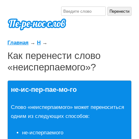
Главная
→
Н
→
Как перенести слово
«неисперпаемого»?
не-ис-пер-пае-мо-го
Слово «неисперпаемого» может переноситься
одним из следующих способов:
не-исперпаемого