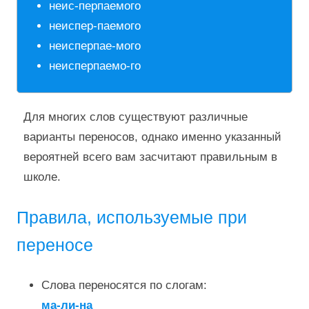
неис-перпаемого
неиспер-паемого
неисперпае-мого
неисперпаемо-го
Для многих слов существуют различные
варианты переносов, однако именно указанный
вероятней всего вам засчитают правильным в
школе.
Правила, используемые при
переносе
Слова переносятся по слогам:
ма-ли-на