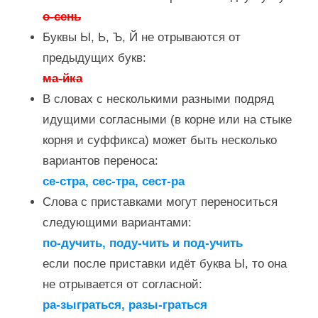
о-сень
Буквы Ы, Ь, Ъ, Й не отрываются от
предыдущих букв:
ма-йка
В словах с несколькими разными подряд
идущими согласными (в корне или на стыке
корня и суффикса) может быть несколько
вариантов переноса:
се-стра, сес-тра, сест-ра
Слова с приставками могут переноситься
следующими вариантами:
по-дучить, поду-чить и под-учить
если после приставки идёт буква Ы, то она
не отрывается от согласной:
ра-зыграться, разы-граться