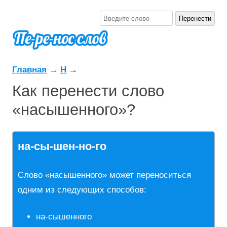
Главная
→
Н
→
Как перенести слово
«насышенного»?
на-сы-шен-но-го
Слово «насышенного» может переноситься
одним из следующих способов:
на-сышенного