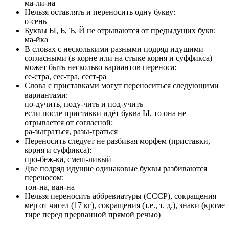
ма-ли-на
Нельзя оставлять и переносить одну букву:
о-сень
Буквы Ы, Ь, Ъ, Й не отрываются от предыдущих букв:
ма-йка
В словах с несколькими разными подряд идущими
согласными (в корне или на стыке корня и суффикса)
может быть несколько вариантов переноса:
се-стра, сес-тра, сест-ра
Слова с приставками могут переноситься следующими
вариантами:
по-дучить, поду-чить и под-учить
если после приставки идёт буква Ы, то она не
отрывается от согласной:
ра-зыграться, разы-граться
Переносить следует не разбивая морфем (приставки,
корня и суффикса):
про-беж-ка, смеш-ливый
Две подряд идущие одинаковые буквы разбиваются
переносом:
тон-на, ван-на
Нельзя переносить аббревиатуры (СССР), сокращения
мер от чисел (17 кг), сокращения (т.е., т. д.), знаки (кроме
тире перед прерванной прямой речью)