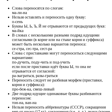
Слова переносятся по слогам:
ма-ли-на
Нельзя оставлять и переносить одну букву:
о-сень
Буквы Ы, Ь, Ъ, Й не отрываются от предыдущих букв:
ма-йка
В словах с несколькими разными подряд идущими
согласными (в корне или на стыке корня и суффикса)
может быть несколько вариантов переноса:
се-стра, сес-тра, сест-ра
Слова с приставками могут переноситься следующими
вариантами:
по-дучить, поду-чить и под-учить
если после приставки идёт буква Ы, то она не
отрывается от согласной:
ра-зыграться, разы-граться
Переносить следует не разбивая морфем (приставки,
корня и суффикса):
про-беж-ка, смеш-ливый
Две подряд идущие одинаковые буквы разбиваются
переносом:
тон-на, ван-на
Нельзя переносить аббревиатуры (СССР), сокращения
мер от чисел (17 кг), сокращения (т.е., т. д.), знаки (кроме