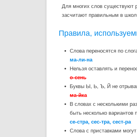
Для многих слов существуют р
засчитают правильным в школ
Правила, используем
Слова переносятся по слог
ма-ли-на
Нельзя оставлять и перено
о-сень
Буквы Ы, Ь, Ъ, Й не отрыв
ма-йка
В словах с несколькими ра
быть несколько вариантов 
се-стра, сес-тра, сест-ра
Слова с приставками могу