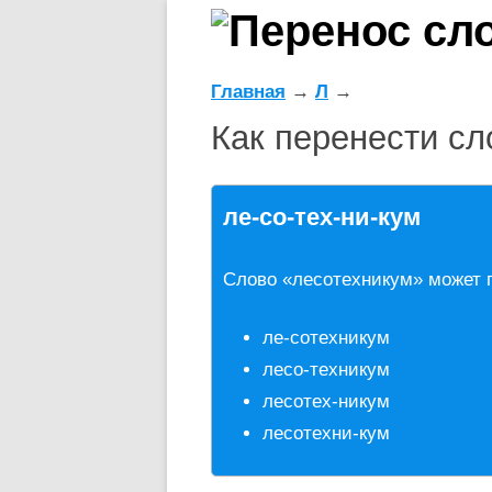
Главная
→
Л
→
Как перенести сл
ле-со-тех-ни-кум
Слово «лесотехникум» может 
ле-сотехникум
лесо-техникум
лесотех-никум
лесотехни-кум