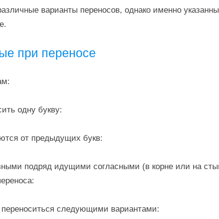
азличные варианты переносов, однако именно указанны
е.
ые при переносе
ам:
сить одну букву:
аются от предыдущих букв:
зными подряд идущими согласными (в корне или на сты
переноса:
т переноситься следующими вариантами: