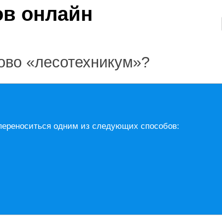
ово «лесотехникум»?
переноситься одним из следующих способов: