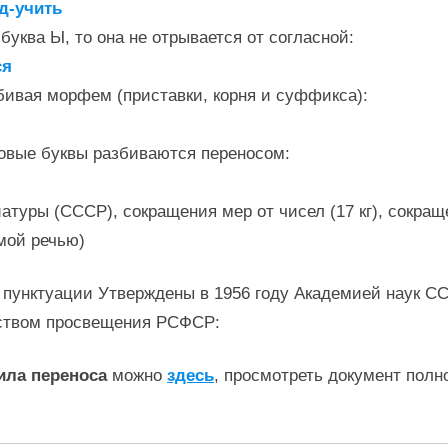
од-учить
буква Ы, то она не отрывается от согласной:
ся
бивая морфем (приставки, корня и суффикса):
овые буквы разбиваются переносом:
уры (СССР), сокращения мер от чисел (17 кг), сокращения
мой речью)
 пунктуации Утверждены в 1956 году Академией наук С
ством просвещения РСФСР:
ила переноса
можно
здесь
, просмотреть документ полн