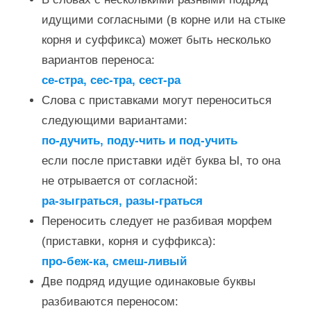
идущими согласными (в корне или на стыке
корня и суффикса) может быть несколько
вариантов переноса:
се-стра, сес-тра, сест-ра
Слова с приставками могут переноситься
следующими вариантами:
по-дучить, поду-чить и под-учить
если после приставки идёт буква Ы, то она
не отрывается от согласной:
ра-зыграться, разы-граться
Переносить следует не разбивая морфем
(приставки, корня и суффикса):
про-беж-ка, смеш-ливый
Две подряд идущие одинаковые буквы
разбиваются переносом: