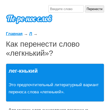
Главная
→
Л
→
Как перенести слово
«легкнький»?
лег-кнький
Это предпочтительный литературный вариант
переноса слова «легкнький».