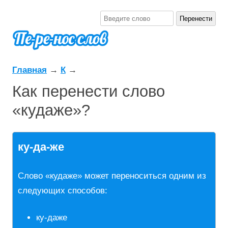
Главная
→
К
→
Как перенести слово
«кудаже»?
ку-да-же
Слово «кудаже» может переноситься одним из
следующих способов:
ку-даже