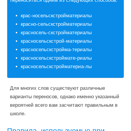
переноситься одним из следующих способов:
крас-носельскстройматериалы
красно-сельскстройматериалы
красносель-скстройматериалы
красносельскстрой-материалы
красносельскстройма-териалы
красносельскстроймате-риалы
красносельскстройматериа-лы
Для многих слов существуют различные
варианты переносов, однако именно указанный
вероятней всего вам засчитают правильным в
школе.
Правила, используемые при