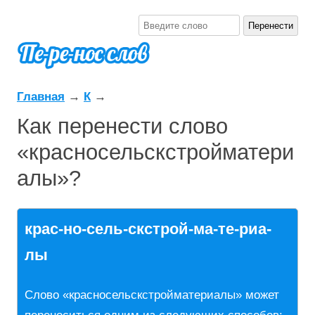
Главная
→
К
→
Как перенести слово
«красносельскстройматери
алы»?
крас-но-сель-скстрой-ма-те-риа-
лы
Слово «красносельскстройматериалы» может