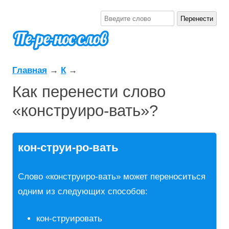
Главная
→
К
→
Как перенести слово
«конструиро-вать»?
кон-струи-ро-вать
Слово «конструиро-вать» может переноситься
одним из следующих способов:
кон-струировать