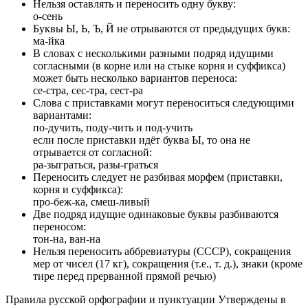
Нельзя оставлять и переносить одну букву:
о-сень
Буквы Ы, Ь, Ъ, Й не отрываются от предыдущих букв:
ма-йка
В словах с несколькими разными подряд идущими
согласными (в корне или на стыке корня и суффикса)
может быть несколько вариантов переноса:
се-стра, сес-тра, сест-ра
Слова с приставками могут переноситься следующими
вариантами:
по-дучить, поду-чить и под-учить
если после приставки идёт буква Ы, то она не
отрывается от согласной:
ра-зыграться, разы-граться
Переносить следует не разбивая морфем (приставки,
корня и суффикса):
про-беж-ка, смеш-ливый
Две подряд идущие одинаковые буквы разбиваются
переносом:
тон-на, ван-на
Нельзя переносить аббревиатуры (СССР), сокращения
мер от чисел (17 кг), сокращения (т.е., т. д.), знаки (кроме
тире перед прерванной прямой речью)
Правила русской орфографии и пунктуации Утверждены в