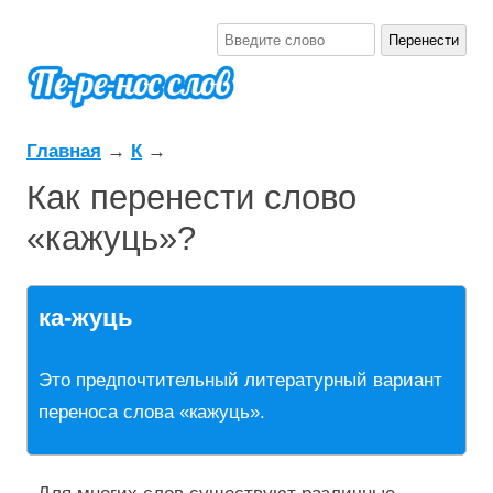
Главная
→
К
→
Как перенести слово
«кажуць»?
ка-жуць
Это предпочтительный литературный вариант
переноса слова «кажуць».