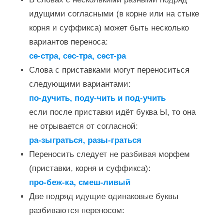
идущими согласными (в корне или на стыке
корня и суффикса) может быть несколько
вариантов переноса:
се-стра, сес-тра, сест-ра
Слова с приставками могут переноситься
следующими вариантами:
по-дучить, поду-чить и под-учить
если после приставки идёт буква Ы, то она
не отрывается от согласной:
ра-зыграться, разы-граться
Переносить следует не разбивая морфем
(приставки, корня и суффикса):
про-беж-ка, смеш-ливый
Две подряд идущие одинаковые буквы
разбиваются переносом: