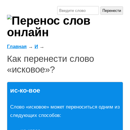
Главная
→
И
→
Как перенести слово
«исковое»?
ис-ко-вое
Слово «исковое» может переноситься одним из
следующих способов: