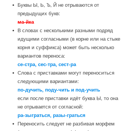
Буквы Ы, Ь, Ъ, Й не отрываются от
предыдущих букв:
ма-йка
В словах с несколькими разными подряд
идущими согласными (в корне или на стыке
корня и суффикса) может быть несколько
вариантов переноса:
се-стра, сес-тра, сест-ра
Слова с приставками могут переноситься
следующими вариантами:
по-дучить, поду-чить и под-учить
если после приставки идёт буква Ы, то она
не отрывается от согласной:
ра-зыграться, разы-граться
Переносить следует не разбивая морфем