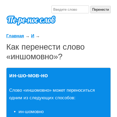
Главная
→
И
→
Как перенести слово
«иншомовно»?
ин-шо-мов-но
Слово «иншомовно» может переноситься
одним из следующих способов:
ин-шомовно