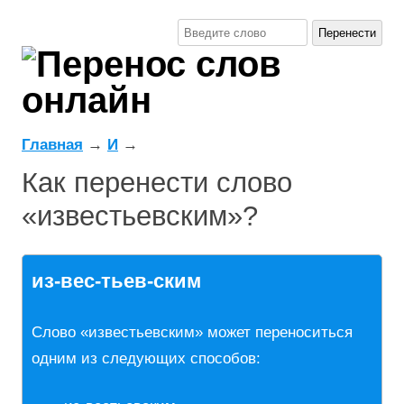
Главная
→
И
→
Как перенести слово
«известьевским»?
из-вес-тьев-ским
Слово «известьевским» может переноситься
одним из следующих способов: