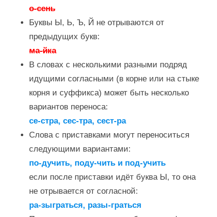
о-сень
Буквы Ы, Ь, Ъ, Й не отрываются от
предыдущих букв:
ма-йка
В словах с несколькими разными подряд
идущими согласными (в корне или на стыке
корня и суффикса) может быть несколько
вариантов переноса:
се-стра, сес-тра, сест-ра
Слова с приставками могут переноситься
следующими вариантами:
по-дучить, поду-чить и под-учить
если после приставки идёт буква Ы, то она
не отрывается от согласной:
ра-зыграться, разы-граться