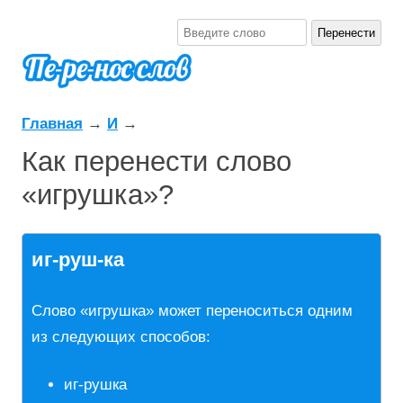
Главная
→
И
→
Как перенести слово
«игрушка»?
иг-руш-ка
Слово «игрушка» может переноситься одним
из следующих способов:
иг-рушка